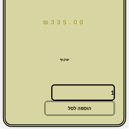
₪
335.00
שקוף
כמות
של
(חדש)זוג
פמוטי
הוספה לסל
קריסטל
"שבבי
כסף"