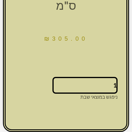
ס"מ
₪
305.00
כמות
של
סט
ניפגש במוצאי שבת
טלית
תפילין
דמוי
עור
לבן
אותיות