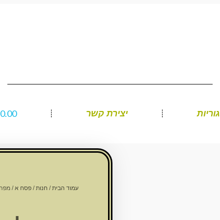
₪
0.00
וריות
יצירת קשר
עמוד הבית
/
חנות
/
פסח א
/ מפה לכ