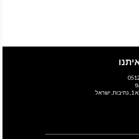
יתנו
051
פ
ישראל