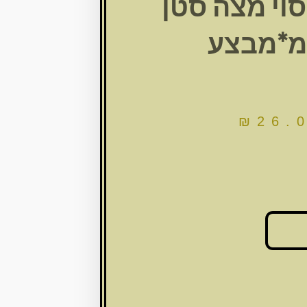
וי מצה סטן
₪
26.