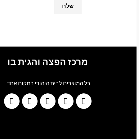
מרכז הפצה והגית בו
כל המוצרים לבית היהודי במקום אחד
G
T
I
F
W
o
i
n
a
h
o
k
s
c
a