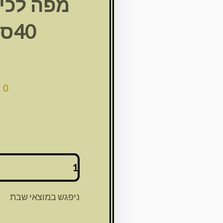
מפה לכיס
40סמ*מבצע
00
כמות
של
מפה
לכיסוי
ניפגש במוצאי שבת
מצה
סטן