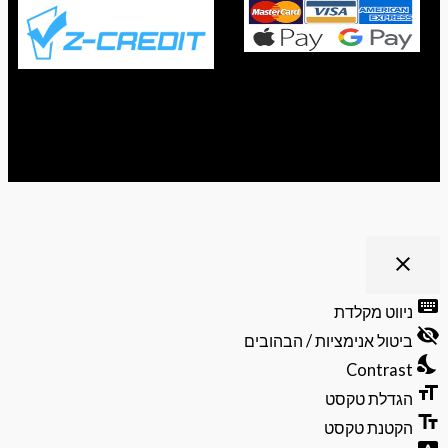
ריט נגישות
close
פתיחה
וסגירה
keyb
ניווט מקלדת
של
visibili
תפריט
ביטול אנימציות / הבהובים
הנגישות
nights
Contrast
format
הגדלת טקסט
text_f
הקטנת טקסט