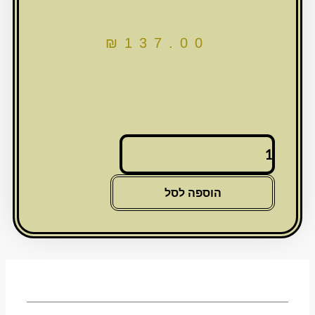
₪
137.00
כמות
של
זוג
מלחיות
הוספה לסל
קריסטל
עם
אבנים
כסף
וזהב
6
ס"מ