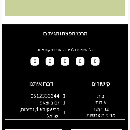
מרכז הפצה והגית בו
כל המוצרים לבית היהודי במקום אחד
G
T
I
F
W
o
i
n
a
h
קישורים
דברו איתנו
o
k
s
c
a
g
t
t
e
t
l
o
a
b
s
בית
0512333344
e
k
g
o
a
אודות
p
o
r
גם בווצאפ
a
k
p
צרו קשר
רבי עקיבא 1, נתיבות,
m
מדיניות פרטיות
ישראל