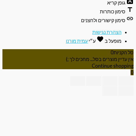
font_do
גופן קריא
ti
סימון כותרות
li
סימון קישורים ולחצנים
הצהרת נגישות
favorite
אהבה
מופעל ב
ע״י
עמית מורנו
 הקניות
0
ן עדיין מוצרים בסל... מחכים לך ;)
Continue shoppi