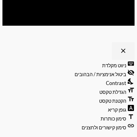
ריט נגישות
close
פתיחה
וסגירה
keyb
ניווט מקלדת
של
visibili
תפריט
ביטול אנימציות / הבהובים
הנגישות
nights
Contrast
format
הגדלת טקסט
text_f
הקטנת טקסט
font_do
גופן קריא
ti
סימון כותרות
li
סימון קישורים ולחצנים