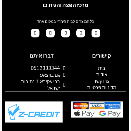
מרכז הפצה והגית בו
כל המוצרים לבית היהודי במקום אחד
G
T
I
F
W
o
i
n
a
h
קישורים
דברו איתנו
o
k
s
c
a
g
t
t
e
t
l
o
a
b
s
בית
0512333344
e
k
g
o
a
אודות
p
o
r
גם בווצאפ
a
k
p
צרו קשר
רבי עקיבא 1, נתיבות,
m
מדיניות פרטיות
ישראל