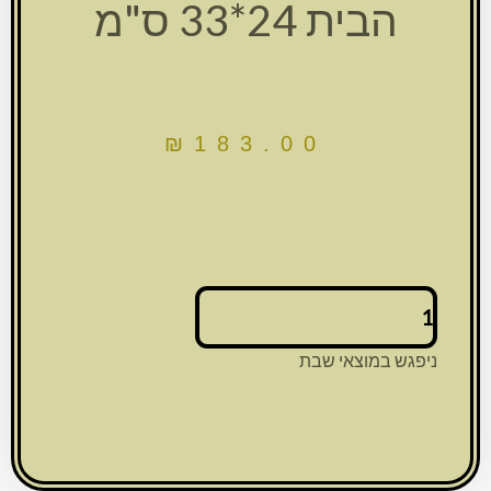
הבית 24*33 ס"מ
₪
183.00
כמות
של
שש0911
ניפגש במוצאי שבת
מסגרת
זכוכית
עם
אבנים
לבנות
ופלקטה