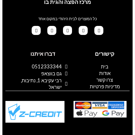
מרכז הפצה והגית בו
כל המוצרים לבית היהודי במקום אחד
G
T
I
F
W
o
i
n
a
h
קישורים
דברו איתנו
o
k
s
c
a
g
t
t
e
t
l
o
a
b
s
בית
0512333344
e
k
g
o
a
אודות
p
o
r
גם בווצאפ
a
k
p
צרו קשר
רבי עקיבא 1, נתיבות,
m
מדיניות פרטיות
ישראל