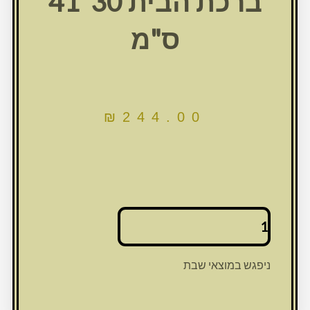
ברכת הבית 30*41
ס"מ
₪
244.00
כמות
של
שש0911
מסגרת
ניפגש במוצאי שבת
זכוכית
עם
אבנים