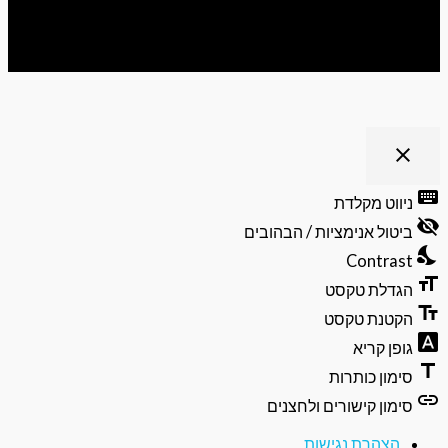
ריט נגישות
close
פתיחה
וסגירה
keyb
ניווט מקלדת
של
visibili
תפריט
ביטול אנימציות / הבהובים
הנגישות
nights
Contrast
format
הגדלת טקסט
text_f
הקטנת טקסט
font_do
גופן קריא
ti
סימון כותרות
li
סימון קישורים ולחצנים
הצהרת נגישות