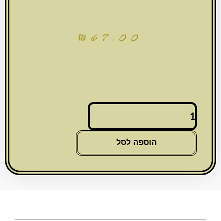
₪
67.00
כמות
של
תמונה
לתליה
הוספה לסל
מזכוכית
בלתי
שבירה
"בבא
סאלי"
30x36
ס"מ