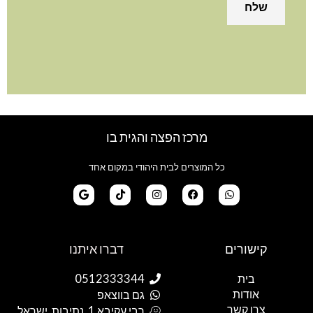
מרכז הפצה והגית בו
כל המוצרים לבית היהודי במקום אחד
G
T
I
F
W
o
i
n
a
h
קישורים
דברו איתנו
o
k
s
c
a
g
t
t
e
t
l
o
a
b
s
בית
0512333344
e
k
g
o
a
אודות
p
o
r
גם בווצאפ
a
k
p
צרו קשר
רבי עקיבא 1, נתיבות, ישראל