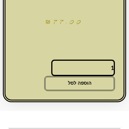
₪
77.00
כמות
של
חמסה
אפוקסי
הוספה לסל
עיטור
פסיפס
"ברכת
העסק"
עברית
19X15
ס"