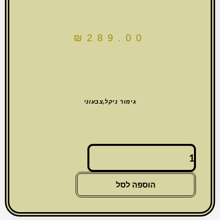
₪
289.00
גימור ניקל,צבעוני
כמות
של
חמסה
חיתוך
הוספה לסל
לייזר,
ברכת
הבית