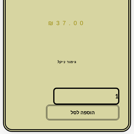
₪
37.00
גימור ניקל
כמות
של
חמסה
חיתוך
הוספה לסל
לייזר,
ברכת
הבית