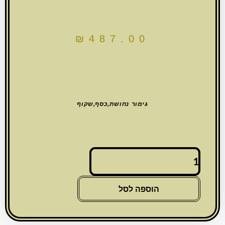
₪
487.00
גימור נחושת,כסף,שקוף
כמות
של
בית
חנוכייה
הוספה לסל
20
רחב
מהודר