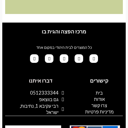
מרכז הפצה והגית בו
כל המוצרים לבית היהודי במקום אחד
G
T
I
F
W
o
i
n
a
h
קישורים
דברו איתנו
o
k
s
c
a
g
t
t
e
t
l
o
a
b
s
בית
0512333344
e
k
g
o
a
אודות
p
o
r
גם בווצאפ
a
k
p
צרו קשר
רבי עקיבא 1, נתיבות,
m
מדיניות פרטיות
ישראל