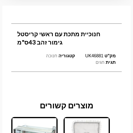
גימור
זהב
43ס"מ
חנוכיית מתכת עם ראשי קריסטל
גימור זהב 43ס"מ
מק"ט
UK46881
קטגוריה
חנוכה
תגית
חגים
מוצרים קשורים