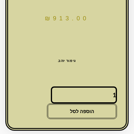
₪
913.00
גימור זהב
כמות
של
חנוכיית
מתכת
הוספה לסל
עם
ראשי
קריסטל