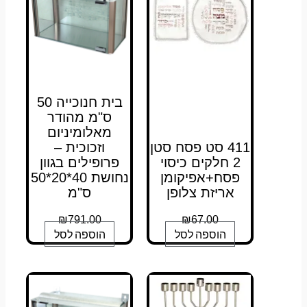
בית חנוכייה 50
ס"מ מהודר
מאלומיניום
411 סט פסח סטן
וזכוכית –
2 חלקים כיסוי
פרופילים בגוון
פסח+אפיקומן
נחושת 40*20*50
אריזת צלופן
ס"מ
₪
791.00
₪
67.00
הוספה לסל
הוספה לסל