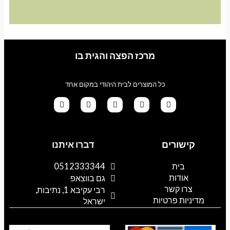
מרכז הפצה והגית בו
כל המוצרים לבית היהודי במקום אחד
G
T
I
F
W
o
i
n
a
h
קישורים
דברו איתנו
o
k
s
c
a
g
t
t
e
t
l
o
a
b
s
בית
0512333344
e
k
g
o
a
אודות
p
o
r
גם בווצאפ
a
k
p
צרו קשר
רבי עקיבא 1, נתיבות,
m
מדיניות פרטיות
ישראל