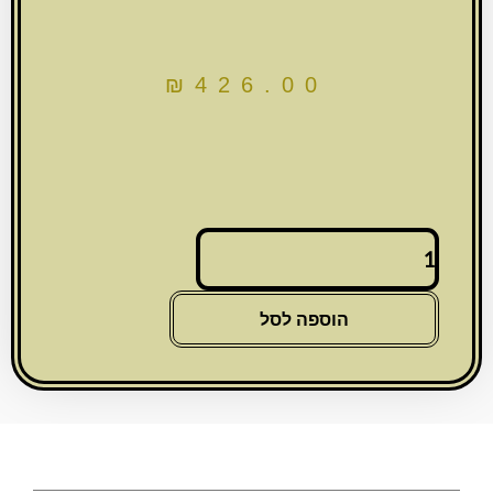
₪
426.00
כמות
של
מיכל
למגילת
הוספה לסל
אסתר
פיו
עם
פלקטה
עבור
קלף
39