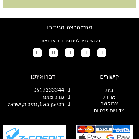
מרכז הפצה והגית בו
כל המוצרים לבית היהודי במקום אחד
G
T
I
F
W
o
i
n
a
h
קישורים
דברו איתנו
o
k
s
c
a
g
t
t
e
t
l
o
a
b
s
בית
0512333344
e
k
g
o
a
אודות
p
o
r
גם בווצאפ
a
k
p
צרו קשר
רבי עקיבא 1, נתיבות, ישראל
m
מדיניות פרטיות