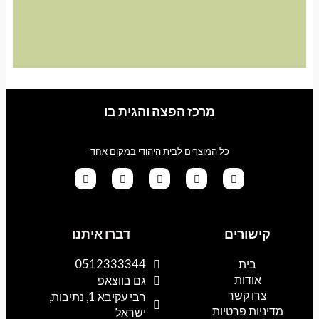
מרכז הפצה והגית בו
כל המוצרים לבית היהודי במקום אחד
G
T
I
F
W
o
i
n
a
h
קישורים
דברו איתנו
o
k
s
c
a
g
t
t
e
t
l
o
a
b
s
בית
0512333344
e
k
g
o
a
אודות
p
o
r
גם בווצאפ
a
k
p
צרו קשר
רבי עקיבא 1, נתיבות,
m
מדיניות פרטיות
ישראל