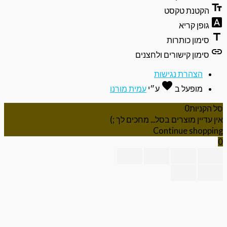
קטנת טקסט
ופן קריא
ימון כותרות
ימון קישורים ולחצנים
הצהרת נגישות
favorite
אהבה
מופעל ב
ע״י
עמית מורנו
ניות
0
יין מוצרים בסל... מחכים לך ;)
Continue shop