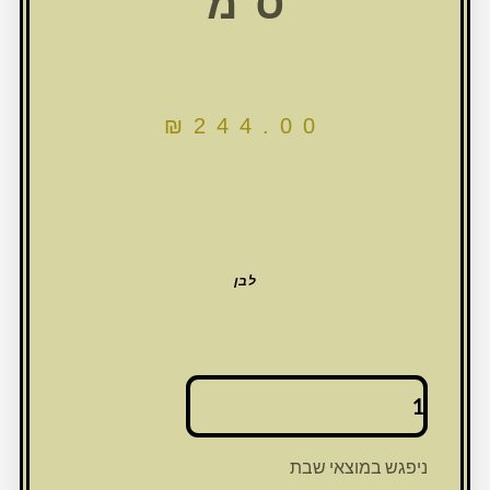
ס"מ
₪
244.00
לבן
כמות
של
כיסוי
פסח
ניפגש במוצאי שבת
קטיפה