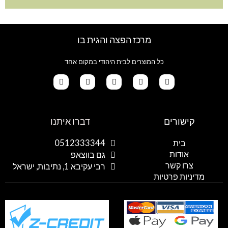
מרכז הפצה והגית בו
כל המוצרים לבית היהודי במקום אחד
G
T
I
F
W
o
i
n
a
h
קישורים
דברו איתנו
o
k
s
c
a
g
t
t
e
t
l
o
a
b
s
בית
0512333344
e
k
g
o
a
אודות
p
o
r
גם בווצאפ
a
k
p
צרו קשר
רבי עקיבא 1, נתיבות, ישראל
m
מדיניות פרטיות