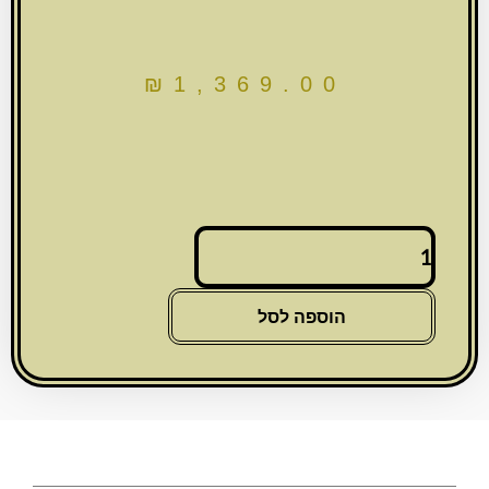
₪
1,369.00
כמות
של
סט
פסח
הוספה לסל
מהודר
דמוי
עור
4
חלקים,
מכיל
כיסוי