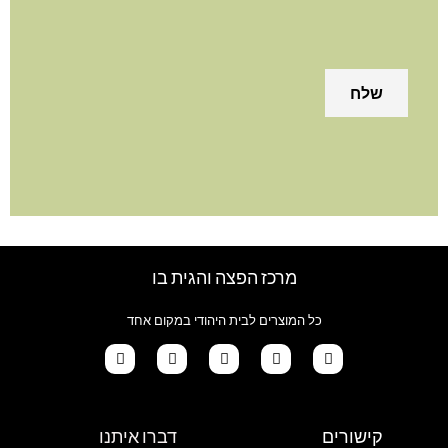
מרכז הפצה והגית בו
כל המוצרים לבית היהודי במקום אחד
G
T
I
F
W
o
i
n
a
h
קישורים
דברו איתנו
o
k
s
c
a