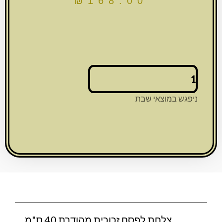
₪
168.00
כמות
של
צלחת
ניפגש במוצאי שבת
לפסח
זכוכית
מהודרת
40
ס"מ
צלחת לפסח זכוכית מהודרת 40 ס"מ