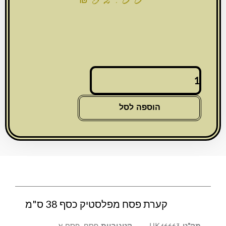
₪
52.00
כמות
של
קערת
פסח
הוספה לסל
מפלסטיק
כסף
38
ס"מ
קערת פסח מפלסטיק כסף 38 ס"מ