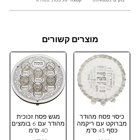
מק"ט
UK46663
קטגוריות
פסח
,
פסח א
מוצרים קשורים
כיסוי פסח מהודר
מגש פסח זכוכית
מברוקט עם ריקמה
מהודר עם 6 בומצים
כסף 43 ס"מ
40 ס"מ