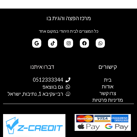
מרכז הפצה והגית בו
כל המוצרים לבית היהודי במקום אחד
G
T
I
F
W
o
i
n
a
h
קישורים
דברו איתנו
o
k
s
c
a
g
t
t
e
t
l
o
a
b
s
בית
0512333344
e
k
g
o
a
אודות
p
o
r
גם בווצאפ
a
k
p
צרו קשר
רבי עקיבא 1, נתיבות, ישראל
m
מדיניות פרטיות