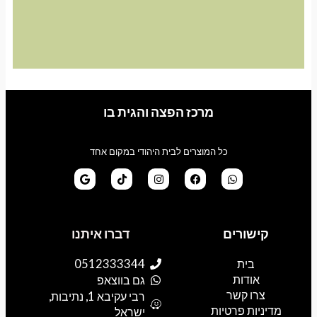
מרכז הפצה והגית בו
כל המוצרים לבית היהודי במקום אחד
G
T
I
F
W
o
i
n
a
h
קישורים
דברו איתנו
o
k
s
c
a
g
t
t
e
t
l
o
a
b
s
בית
0512333344
e
k
g
o
a
אודות
p
o
r
גם בווצאפ
a
k
p
צרו קשר
רבי עקיבא 1, נתיבות,
m
מדיניות פרטיות
ישראל