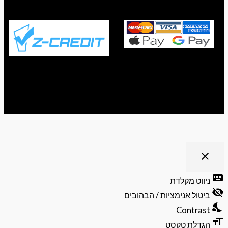
ריט נגישות
close
פתיחה
וסגירה
keyb
ניווט מקלדת
של
visibili
תפריט
ביטול אנימציות / הבהובים
הנגישות
nights
Contrast
format
הגדלת טקסט