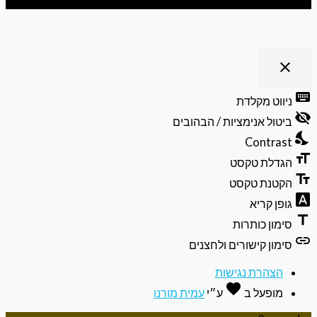
close
פתיחה
וסגירה
keyb
ניווט מקלדת
של
visibili
תפריט
ביטול אנימציות / הבהובים
הנגישות
nights
Contrast
format
הגדלת טקסט
text_f
הקטנת טקסט
font_do
גופן קריא
ti
סימון כותרות
li
סימון קישורים ולחצנים
הצהרת נגישות
favorite
אהבה
מופעל ב
ע״י
עמית מורנו