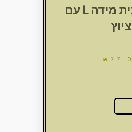
גופיה ציצית מידה L עם
ציוץ
₪
77.