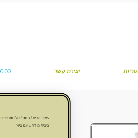
₪
0.00
וריות
יצירת קשר
עמוד הבית
/
חנות
/
טליתות וציציו
ציצית מידה L עם ציוץ