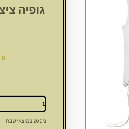
00
כמות
של
גופיה
ציצית
ניפגש במוצאי שבת
מידה