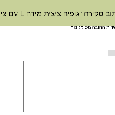
קירה “גופיה ציצית מידה L עם ציוץ”
דות החובה מסומנים
*