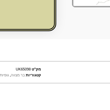
L
עם
ציוץ
מק"ט
UK65098
קטגוריות
בר מצווה
,
גופיות
למוצר
טווח