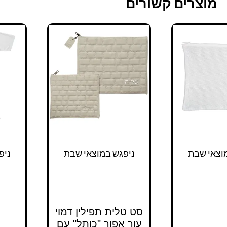
מוצרים קשורים
זה
מחירים:
יש
מספר
עד
סוגים.
ניתן
לבחור
את
האפשרויות
בעמוד
המוצר
וצאי שבת
ניפגש במוצאי שבת
ניפ
סט טלית תפילין דמוי
עור אפור "כותל" עם