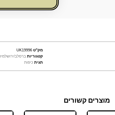
3
-
18
ס"מ
מק"ט
UK19996
קטגוריות
ברסלב/ירושלמית
תגית
כיפות
מוצרים קשורים