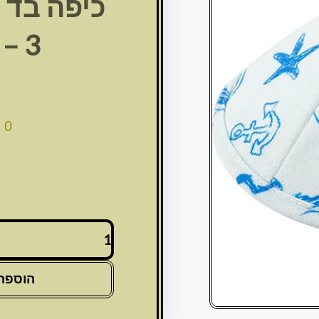
כיפה בד 
3 – 18 ס"מ
00
כמות
של
כיפה
בד
הוספה
מהודרת
גודל