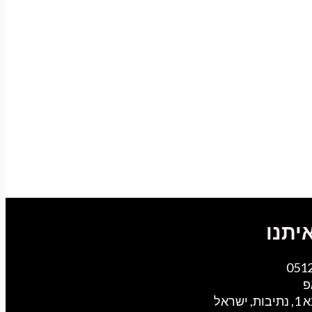
יתנו
051
פ
ישראל