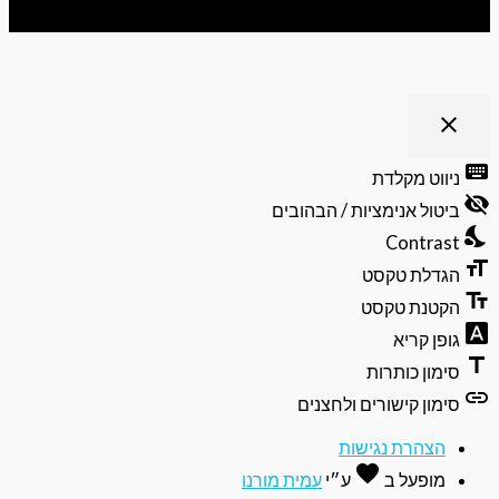
 נגישות
clo
פתיחה
וסגירה
יווט מקלדת
של
תפריט
יטול אנימציות / הבהובים
הנגישות
Contras
גדלת טקסט
קטנת טקסט
ופן קריא
ימון כותרות
ימון קישורים ולחצנים
הצהרת נגישות
favorite
אהבה
מופעל ב
ע״י
עמית מורנו