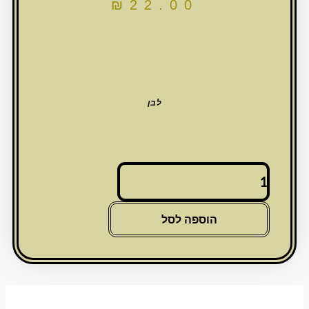
₪
22.00
לבן
כמות
של
כיפת
שינה
הוספה לסל
לבנה
22
ס"מ