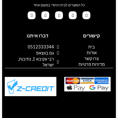
כל המוצרים לבית היהודי במקום אחד
G
T
I
F
W
o
i
n
a
h
קישורים
דברו איתנו
o
k
s
c
a
g
t
t
e
t
l
o
a
b
s
בית
0512333344
e
k
g
o
a
אודות
p
o
r
גם בווצאפ
a
k
p
צרו קשר
רבי עקיבא 1, נתיבות,
m
מדיניות פרטיות
ישראל