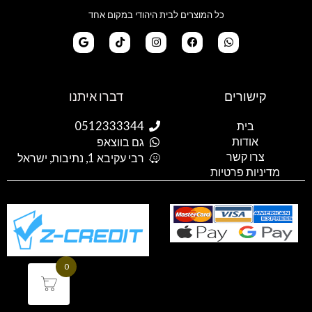
כל המוצרים לבית היהודי במקום אחד
G
T
I
F
W
o
i
n
a
h
קישורים
דברו איתנו
o
k
s
c
a
g
t
t
e
t
l
o
a
b
s
בית
0512333344
e
k
g
o
a
אודות
p
o
r
גם בווצאפ
a
k
p
צרו קשר
רבי עקיבא 1, נתיבות, ישראל
m
מדיניות פרטיות
0