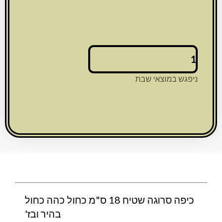
כמות
של
כיפה
ניפגש במוצאי שבת
סרוגה
שטיח
18
ס"מ
כחול
כהה
כחול
בהיר
ובז'
כיפה סרוגה שטיח 18 ס"מ כחול כהה כחול
בהיר ובז'