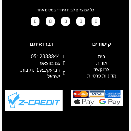
כל המוצרים לבית היהודי במקום אחד
G
T
I
F
W
o
i
n
a
h
קישורים
דברו איתנו
o
k
s
c
a
g
t
t
e
t
l
o
a
b
s
בית
0512333344
e
k
g
o
a
אודות
p
o
r
גם בווצאפ
a
k
p
צרו קשר
רבי עקיבא 1, נתיבות,
m
מדיניות פרטיות
ישראל