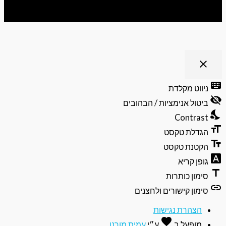
ריט נגישות
close
פתיחה
וסגירה
keyb
ניווט מקלדת
של
visibili
תפריט
ביטול אנימציות / הבהובים
הנגישות
nights
Contrast
format
הגדלת טקסט
text_f
הקטנת טקסט
font_do
גופן קריא
ti
סימון כותרות
li
סימון קישורים ולחצנים
הצהרת נגישות
favorite
אהבה
מופעל ב
ע״י
עמית מורנו