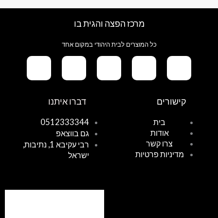
מרכז הפצה והגית בו
כל המוצרים לבית היהודי במקום אחד
G
T
I
F
W
קישורים
דברו איתנו
o
i
n
a
h
בית
0512333344
אודות
גם בווצאפ
o
k
s
c
a
צרו קשר
רבי עקיבא 1, נתיבות,
מדיניות פרטיות
ישראל
g
t
t
e
t
l
o
a
b
s