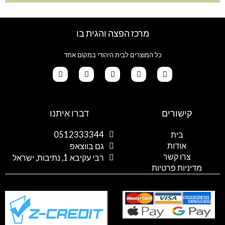
מרכז הפצה והגית בו
כל המוצרים לבית היהודי במקום אחד
G
T
I
F
W
o
i
n
a
h
קישורים
דברו איתנו
o
k
s
c
a
g
t
t
e
t
l
o
a
b
s
בית
0512333344
e
k
g
o
a
אודות
p
o
r
גם בווצאפ
a
k
p
צרו קשר
רבי עקיבא 1, נתיבות, ישראל
m
מדיניות פרטיות