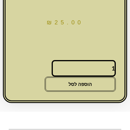
₪
25.00
כמות
של
קופת
צדקה
הוספה לסל
פח
מרובעת
"שיש
זהב"
10
ס"מ