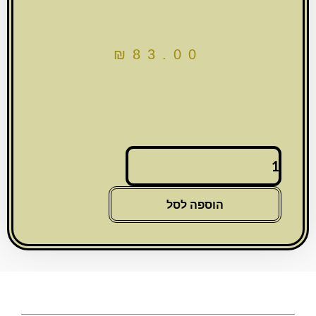
₪
83.00
כמות
של
זוג
בתי
הוספה לסל
תפילין
"מופת"
פלסטיק
כסוף
עם
פלקטה
-