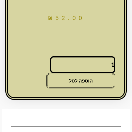
₪
52.00
כמות
של
מזוזת
זכוכית
הוספה לסל
12
ס"מ
"נצנצים"
עם
פקק
סיליקון