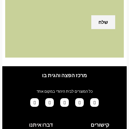
מרכז הפצה והגית בו
כל המוצרים לבית היהודי במקום אחד
G
T
I
F
W
o
i
n
a
h
קישורים
דברו איתנו
o
k
s
c
a