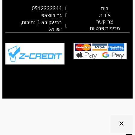
g
t
t
e
t
l
o
a
b
s
בית
0512333344
e
k
g
o
a
אודות
p
o
r
גם בווצאפ
a
k
p
צרו קשר
רבי עקיבא 1, נתיבות,
m
מדיניות פרטיות
ישראל
ריט נגישות
close
פתיחה
וסגירה