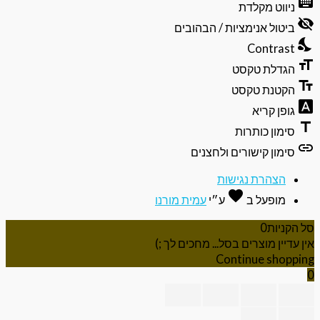
keyb
ניווט מקלדת
של
visibili
תפריט
ביטול אנימציות / הבהובים
הנגישות
nights
Contrast
format
הגדלת טקסט
text_f
הקטנת טקסט
font_do
גופן קריא
ti
סימון כותרות
li
סימון קישורים ולחצנים
הצהרת נגישות
favorite
אהבה
מופעל ב
ע״י
עמית מורנו
 הקניות
0
ן עדיין מוצרים בסל... מחכים לך ;)
Continue shoppi