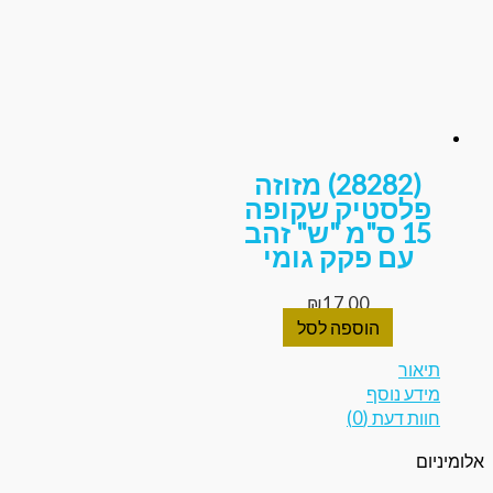
(28282) מזוזה
לסטיק שקופה
15 ס"מ "ש" זהב
עם פקק גומי
₪
17.00
הוספה לסל
אור
דע נוסף
ת דעת (0)
ם