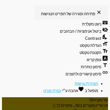
פתיחה וסגירה של תפריט הנגישות
ט מקלדת
ל אנימציות / הבהובים
Contr
לת טקסט
נת טקסט
 קריא
ן כותרות
ן קישורים ולחצנים
הרת נגישות
favorite
פעל ב
אהבה
ע״י
עמית מורנו
ת
0
 מוצרים בסל... מחכים לך ;)