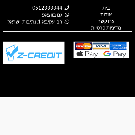
g
t
t
e
t
l
o
a
b
s
בית
0512333344
e
k
g
o
a
אודות
p
o
r
גם בווצאפ
a
k
p
צרו קשר
רבי עקיבא 1, נתיבות, ישראל
m
דיניות פרטיות