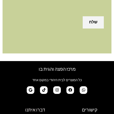
מרכז הפצה והגית בו
כל המוצרים לבית היהודי במקום אחד
G
T
I
F
W
o
i
n
a
h
קישורים
דברו איתנו
o
k
s
c
a