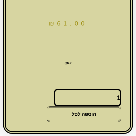
₪
61.00
כסף
כמות
של
מזוזה
מתכת
הוספה לסל
מהודרת
עם
עיטור