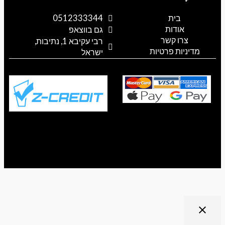
g
t
t
e
t
l
o
a
b
s
בית
0512333344
e
k
g
o
a
אודות
p
o
r
גם בווצאפ
a
k
p
צרו קשר
רבי עקיבא 1, נתיבות,
m
מדיניות פרטיות
ישראל
ריט נגישות
close
פתיחה