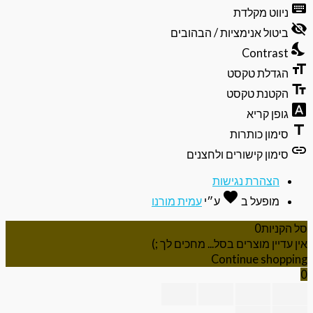
וסגירה
keyb
ניווט מקלדת
של
visibili
תפריט
ביטול אנימציות / הבהובים
הנגישות
nights
Contrast
format
הגדלת טקסט
text_f
הקטנת טקסט
font_do
גופן קריא
ti
סימון כותרות
li
סימון קישורים ולחצנים
הצהרת נגישות
favorite
אהבה
מופעל ב
ע״י
עמית מורנו
 הקניות
0
ן עדיין מוצרים בסל... מחכים לך ;)
Continue shoppi