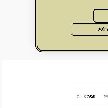
 לסל
יק
תגית
מזוזות