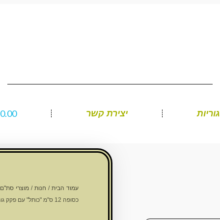
₪
0.00
וריות
יצירת קשר
עמוד הבית
/
חנות
/
מוצרי סת"ם
כסופה 12 ס"מ "כותל" עם פקק גומי