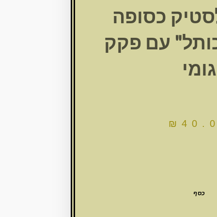
סטיק כסופה
"כותל" עם פקק
גומי
₪
40.
כסף