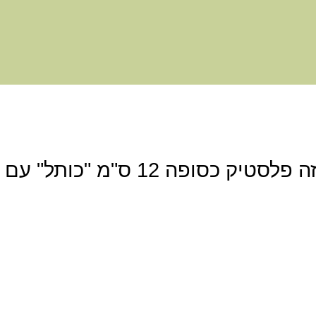
היה הראשון לכתוב סקירה “מזוזה פלסטיק כסופה 12 ס"מ "כותל" עם