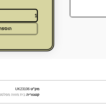
כמות
של
מזוזה
פלסטיק
הוספה
כסופה
12
ס"מ
"כותל"
עם
פקק
גומי
מק"ט
UK23106
קטגוריה
בית מזוזה מפלסט