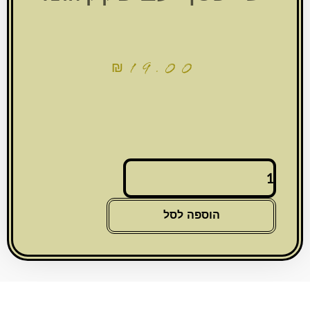
₪
19.00
כמות
של
מזוזה
פלסטיק
הוספה לסל
כסף
כהה
מנוקד
10
ס"מ
"ש"