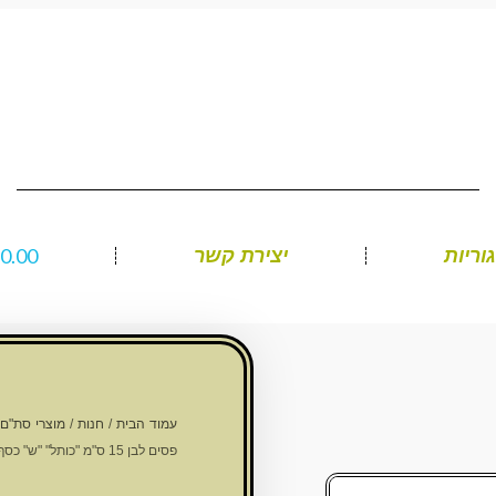
₪
0.00
וריות
יצירת קשר
עמוד הבית
/
חנות
/
מוצרי סת"ם
פסים לבן 15 ס"מ "כותל" "ש" כסף עם עם פקק