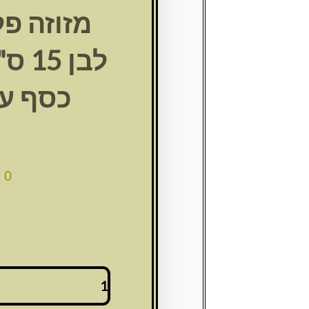
מזוזה פ
לבן 
כסף ע
00
כמות
של
מזוזה