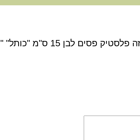
היה הראשון לכתוב סקירה “מזוזה פלסטיק פסים לבן 15 ס"מ "