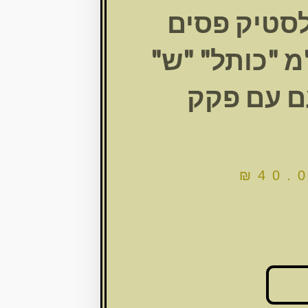
לסטיק פסים
15 ס"מ "כותל" "ש"
ם עם פקק
₪
40.