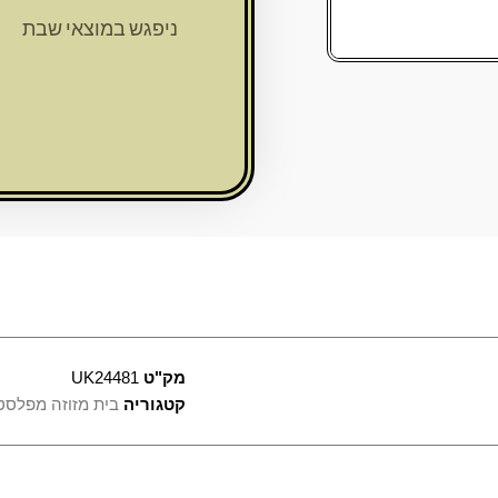
פלסטיק
ניפגש במוצאי שבת
פסים
לבן
15
ס"מ
"כותל"
"ש"
כסף
עם
עם
פקק
מק"ט
UK24481
קטגוריה
בית מזוזה מפלסט