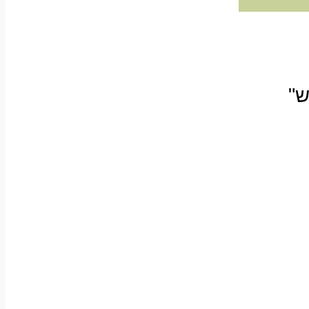
כותל" "ש"