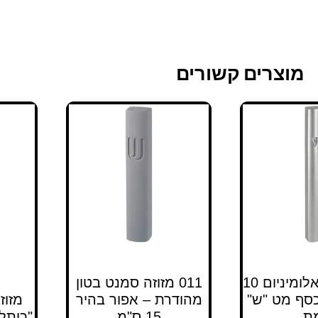
מוצרים קשורים
011 מזוזה אלומיניום 10
011 מזוזה סמנט בטון
כסף מט "ש"
מהודרת – אפור בהיר
מזוז
ת
15 ס"מ
"כותל" ג