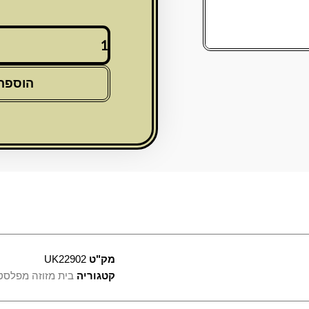
כמות
של
מזוזה
פלסטיק
הוספה
שקופה
12
ס"מ
"כותל"
"ש"
כסף
עם
עם
פקק
גומי
מק"ט
UK22902
קטגוריה
בית מזוזה מפלסט