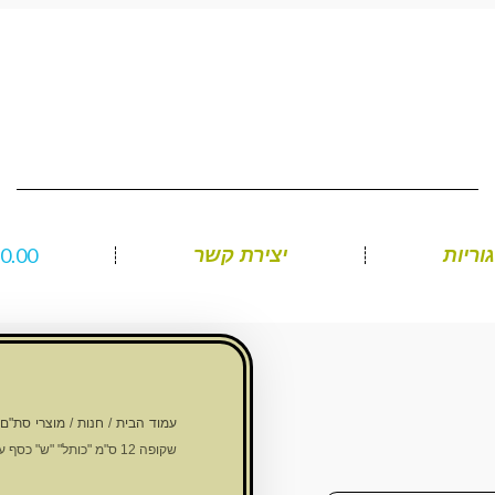
₪
0.00
וריות
יצירת קשר
עמוד הבית
/
חנות
/
מוצרי סת"ם
שקופה 12 ס"מ "כותל" "ש" כסף עם עם פקק גומי