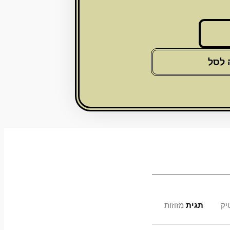
 לסל
יק
תגית
מזוזות