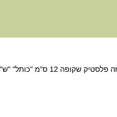
היה הראשון לכתוב סקירה “מזוזה פלסטיק שקופה 12 ס"מ "כותל" "ש"