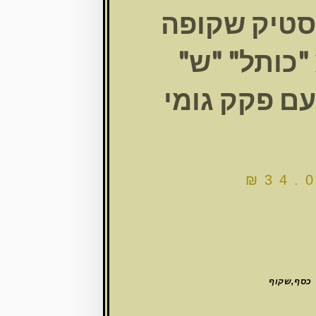
סטיק שקופה
מ "כותל" "ש"
ם פקק גומי
₪
34.
כסף,שקוף