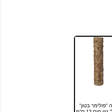
ה "פולימר בטון"
וון חום 12 ס"מ