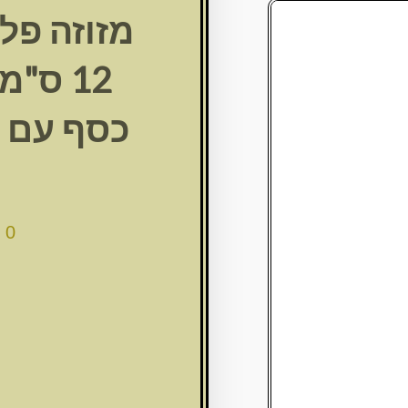
מזוזה פל
12 ס"
כסף עם ע
00