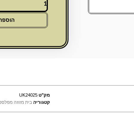
של
מזוזה
פרספקס
הוספה
15
ס"מ
עם
פלקטה
מק"ט
UK24025
קטגוריה
בית מזוזה מפלסט