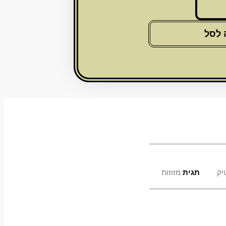
 לסל
יק
תגית
מזוזות