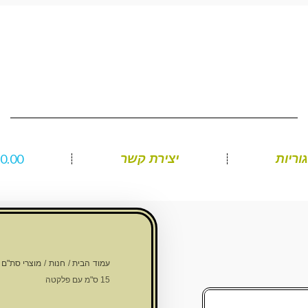
₪
0.00
וריות
יצירת קשר
עמוד הבית
/
חנות
/
מוצרי סת"ם
/
15 ס"מ עם פלקטה