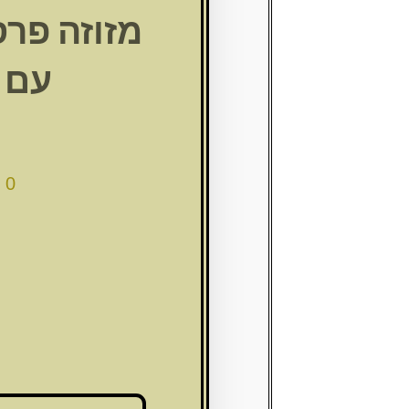
עם 
00
כמות