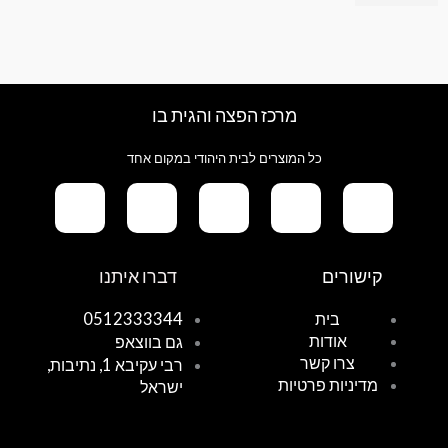
מרכז הפצה והגית בו
כל המוצרים לבית היהודי במקום אחד
G
T
I
F
W
קישורים
דברו איתנו
o
i
n
a
h
בית
0512333344
אודות
גם בווצאפ
o
k
s
c
a
צרו קשר
רבי עקיבא 1, נתיבות,
מדיניות פרטיות
ישראל
g
t
t
e
t