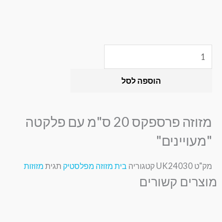
כמות
של
מזוזה
הוספה לסל
פרספקס
20
ס"מ
עם
מזוזה פרספקס 20 ס"מ עם פלקטה
פלקטה
"מעויינים"
"מעויינים"
מק"ט
UK24030
קטגוריה
בית מזוזה מפלסטיק
תגית
מזוזות
מוצרים קשורים