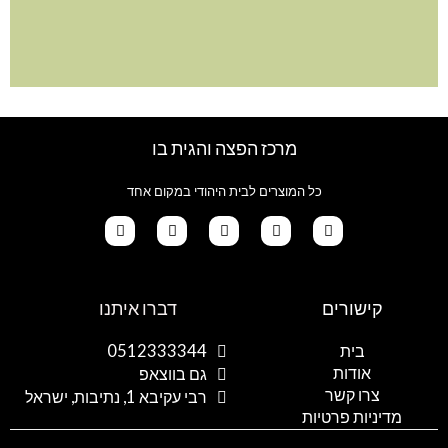
מרכז הפצה והגית בו
כל המוצרים לבית היהודי במקום אחד
G
T
I
F
W
o
i
n
a
h
קישורים
דברו איתנו
o
k
s
c
a
g
t
t
e
t
l
o
a
b
s
בית
0512333344
e
k
g
o
a
אודות
p
o
r
גם בווצאפ
a
k
p
צרו קשר
רבי עקיבא 1, נתיבות, ישראל
m
מדיניות פרטיות