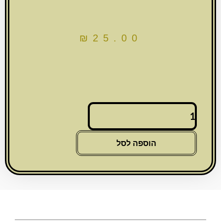
₪
25.00
כמות
של
מזוזה
סמנט
הוספה לסל
בטון
מהודרת
לבן
עם
אבנים
12
ס"מ