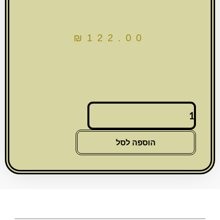
₪
122.00
כמות
של
מזוזה
"סמנט
הוספה לסל
בטון"
רחבה
גוון
שחור
12
ס"מ