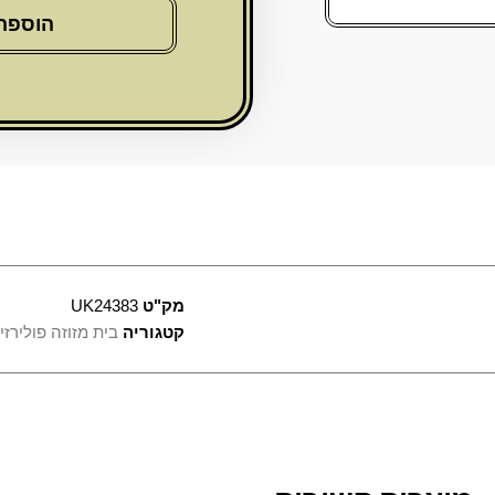
"סמנט
הוספה
בטון"
רחבה
גוון
שחור
20
ס"מ
מק"ט
UK24383
קטגוריה
בית מזוזה פולירזין