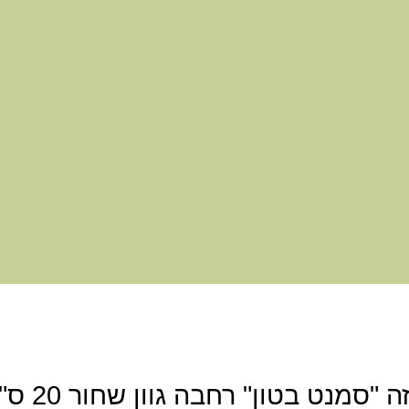
מנט בטון" רחבה גוון שחור 20 ס"מ”