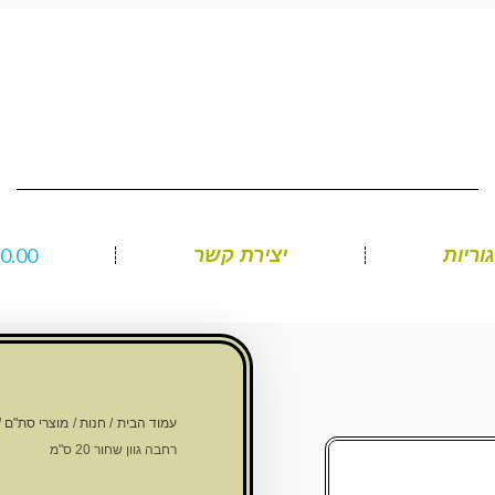
₪
0.00
וריות
יצירת קשר
עמוד הבית
/
חנות
/
מוצרי סת"ם
/
רחבה גוון שחור 20 ס"מ