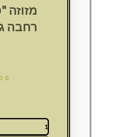
מזוזה "
00
כמות
של
מזוזה