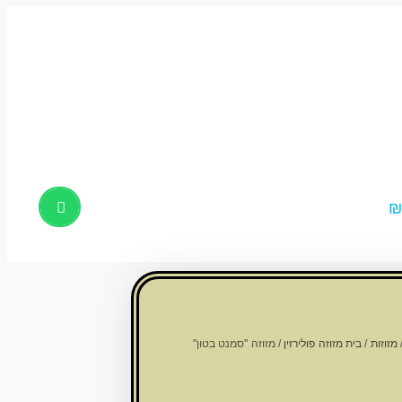
Products
search
מזוזות
/
בית מזוזה פולירזין
/ מזוזה "סמנט בטון"