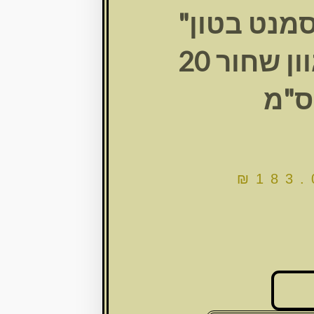
סמנט בטון"
רחבה גוון שחור 20
ס"מ
₪
183.