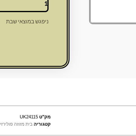
של
מזוזה
סמנט
ניפגש במוצאי שבת
12
ס"מ
מהודרת
-
שחור
מנוקד
מק"ט
UK24115
קטגוריה
בית מזוזה פולירזין