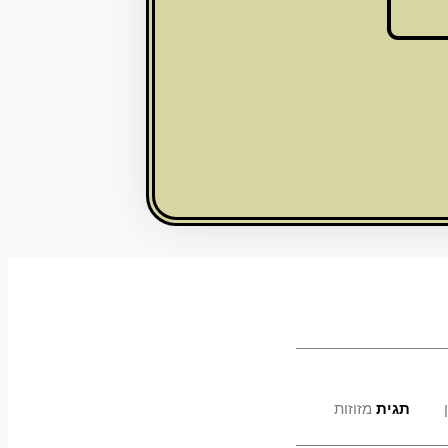
תגית
מזוזות