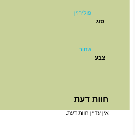
פולירזין
סוג
שחור
צבע
חוות דעת
אין עדיין חוות דעת.