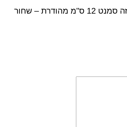
היה הראשון לכתוב סקירה “מזוזה סמנט 12 ס"מ מהודרת – שחור