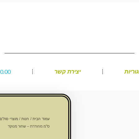
₪
0.00
וריות
יצירת קשר
עמוד הבית
/
חנות
/
מוצרי סת"ם
ס"מ מהודרת – שחור מנוקד