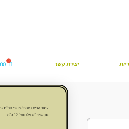
.00
יות
יצירת קשר
עמוד הבית
/
חנות
/
מוצרי סת"ם
/
מ
גוון אפור "ש אלכסוני" 12 ס"מ