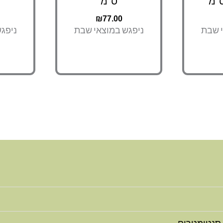
ס"מ
₪
77.00
י שבת
ניפגש במוצאי שבת
ניפג