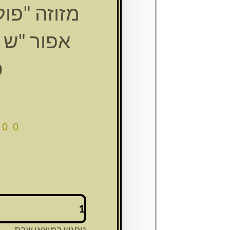
מזוזה "פולי
ס
.00
כמות
של
מזוזה
ניפגש במוצאי שבת