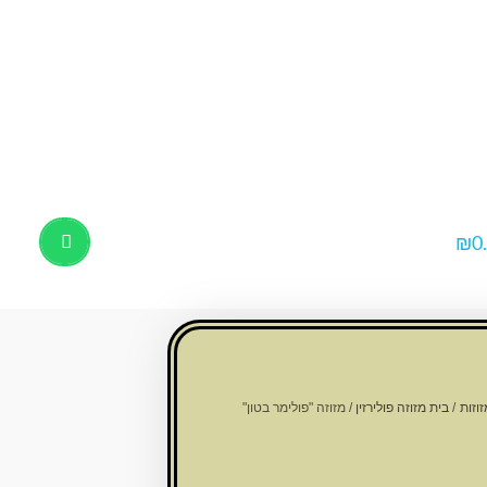
₪
0
Products
search
זוזות
/
בית מזוזה פולירזין
/ מזוזה "פולימר בטון"