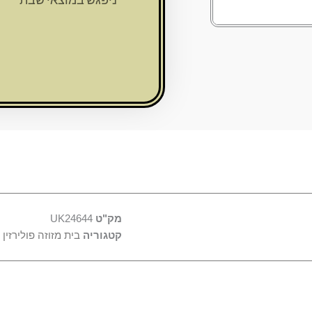
"פולימר
בטון"
גוון
אפור
"ש
אלכסוני"
12
ס"מ
מק"ט
UK24644
קטגוריה
בית מזוזה פולירזין