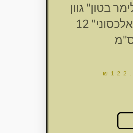
מר בטון" גוון
אפור "ש אלכסוני" 12
"מ
₪
122