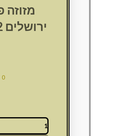
מזוזה פ
00
כמות
של
מזוזה