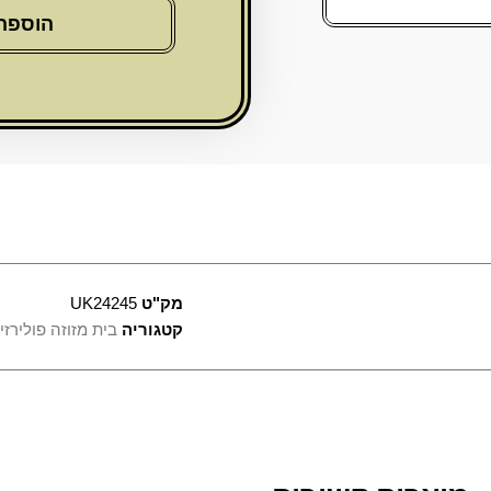
פולימר
הוספה
בטון
ירושלים
12
ס"מ
-
שיש
לבן
מק"ט
UK24245
קטגוריה
בית מזוזה פולירזין