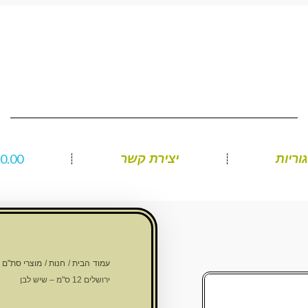
₪
0.00
וריות
יצירת קשר
עמוד הבית
/
חנות
/
מוצרי סת"ם
/
ירושלים 12 ס"מ – שיש לבן