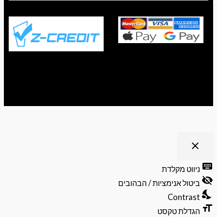
ריט נגישות
close
פתיחה
וסגירה
keyb
ניווט מקלדת
של
visibili
תפריט
ביטול אנימציות / הבהובים
הנגישות
nights
Contrast
format
הגדלת טקסט