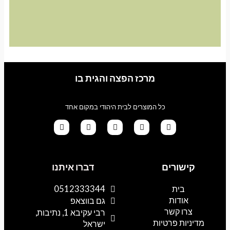
מרכז הפצה והגית בו
כל המוצרים לבית היהודי במקום אחד
G
T
I
F
W
o
i
n
a
h
קישורים
דברו איתנו
o
k
s
c
a
g
t
t
e
t
l
o
a
b
s
בית
0512333344
e
k
g
o
a
אודות
p
o
r
גם בווצאפ
a
k
p
צרו קשר
רבי עקיבא 1, נתיבות,
m
מדיניות פרטיות
ישראל