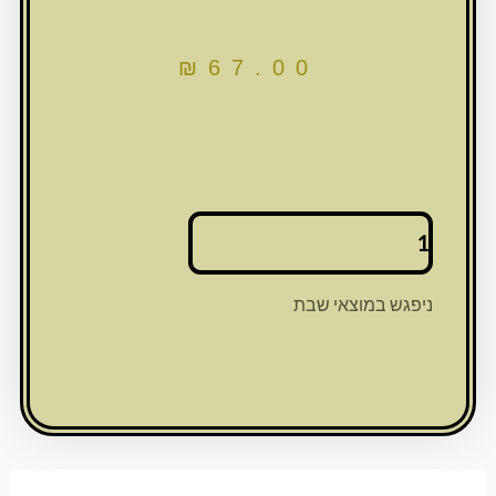
₪
67.00
כמות
של
מזוזה
פולימר
ניפגש במוצאי שבת
בטון
ירושלים
15
ס"מ
-
שיש
לבן