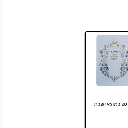
למוצר
טווח
זה
מחירים:
יש
מספר
עד
סוגים.
ניתן
לבחור
את
האפשרויות
בעמוד
המוצר
גש במוצאי שבת