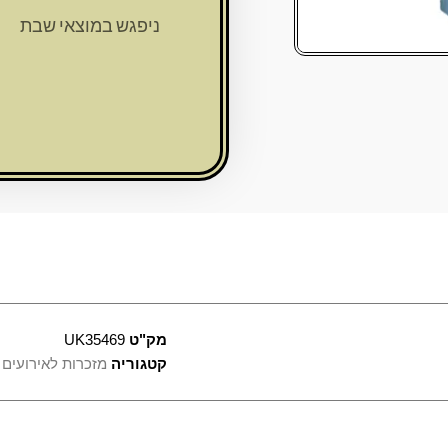
מפתחות
ניפגש במוצאי שבת
דמוי
עור
תכלת
עם
תהילים
6
ס"מ
מק"ט
UK35469
קטגוריה
מזכרות לאירועים 2