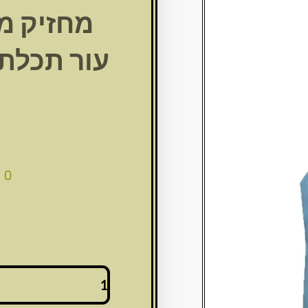
מחזיק מ
00
כמות
של
מחזיק