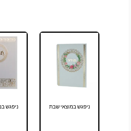
למוצר
טווח
זה
מחירים:
יש
מספר
עד
סוגים.
ניתן
לבחור
את
האפשרויות
בעמוד
המוצר
ניפגש במוצאי שבת
ניפגש במ