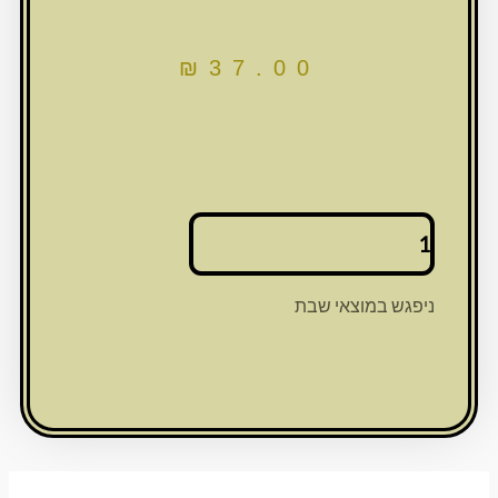
₪
37.00
כמות
של
מחזיק
מפתחות
ניפגש במוצאי שבת
ניקל
עם
לולאה
חי
ושיבוץ
אבנים