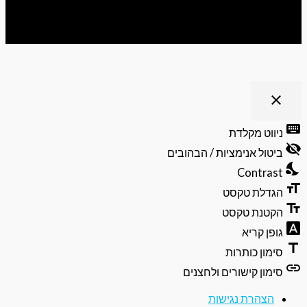
ריט נגישות
close
פתיחה
וסגירה
keyb
ניווט מקלדת
של
visibili
תפריט
ביטול אנימציות / הבהובים
הנגישות
nights
Contrast
format
הגדלת טקסט
text_f
הקטנת טקסט
font_do
גופן קריא
ti
סימון כותרות
li
סימון קישורים ולחצנים
הצהרת נגישות