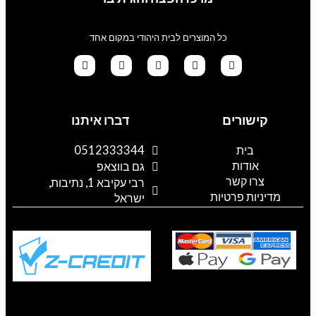
כל המוצרים לבית היהודי במקום אחד
G
T
I
F
W
o
i
n
a
h
קישורים
דברו איתנו
o
k
s
c
a
g
t
t
e
t
l
o
a
b
s
בית
0512333344
e
k
g
o
a
אודות
p
o
r
גם בווצאפ
a
k
p
צרו קשר
רבי עקיבא 1, נתיבות,
m
מדיניות פרטיות
ישראל