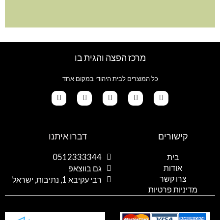
מרכז הפצה והגית בו
כל המוצרים לבית היהודי במקום אחד
G
T
I
F
W
o
i
n
a
h
קישורים
דברו איתנו
o
k
s
c
a
g
t
t
e
t
l
o
a
b
s
בית
0512333344
e
k
g
o
a
אודות
p
o
r
גם בווצאפ
a
k
p
צרו קשר
רבי עקיבא 1, נתיבות, ישראל
m
מדיניות פרטיות