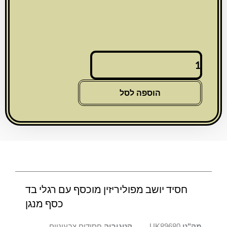
כמות
של
חסיד
יושב
הוספה לסל
מפוליריזין
מוכסף
עם
רגלי
בד
כסף
מנגן
חסיד יושב מפוליריזין מוכסף עם רגלי בד
כסף מנגן
מק"ט
UK89680
קטגוריה
חסידים צבעוניים